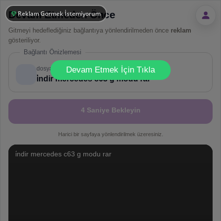
Devam Etmeden Önce
Reklam Görmek İstemiyorum
Gitmeyi hedeflediğiniz bağlantıya yönlendirilmeden önce
reklam
gösteriliyor.
Bağlantı Önizlemesi
!
Not valid!
dosya.co
Devam Etmek İçin Tıkla
i̇ndir mercedes c63 g modu rar
4 Saniye Bekleyin
Harici bir sayfaya yönlendirilmek üzeresiniz.
i̇ndir mercedes c63 g modu rar