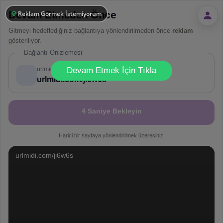
Devam Etmeden Önce
Reklam Görmek İstemiyorum
Gitmeyi hedeflediğiniz bağlantıya yönlendirilmeden önce
reklam
gösteriliyor.
Bağlantı Önizlemesi
!
Not valid!
urlmidi.com
Devam Etmek İçin Tıkla
urlmidi.com/ji6w6s
4 Saniye Bekleyin
Harici bir sayfaya yönlendirilmek üzeresiniz.
urlmidi.com/ji6w6s