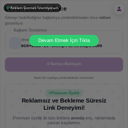
Devam Etmeden Önce
Reklam Görmek İstemiyorum
Gitmeyi hedeflediğiniz bağlantıya yönlendirilmeden önce
reklam
gösteriliyor.
Bağlantı Önizlemesi
!
Not valid!
streamtape.com
Devam Etmek İçin Tıkla
Video
ece+batu+29+dk.mp4 at stretape.com
4 Saniye Bekleyin
Harici bir sayfaya yönlendirilmek üzeresiniz.
Premium Üyelik
Reklamsız ve Bekleme Süresiz
Link Deneyimi!
Premium üyelik ile tüm linklere
anında
eriş, reklamlarla
zaman kaybetme.