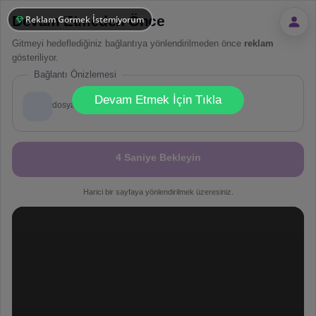
Devam Etmeden Önce
Reklam Görmek İstemiyorum
Gitmeyi hedeflediğiniz bağlantıya yönlendirilmeden önce
reklam
gösteriliyor.
Bağlantı Önizlemesi
!
Not valid!
Devam Etmek İçin Tıkla
dosya.co
4 Saniye Bekleyin
Harici bir sayfaya yönlendirilmek üzeresiniz.