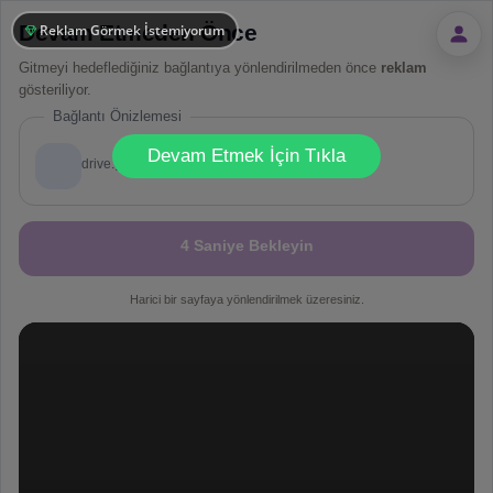
Devam Etmeden Önce
Reklam Görmek İstemiyorum
Gitmeyi hedeflediğiniz bağlantıya yönlendirilmeden önce
reklam
gösteriliyor.
Bağlantı Önizlemesi
!
Not valid!
Devam Etmek İçin Tıkla
drive.google.com
Dosya
4 Saniye Bekleyin
Harici bir sayfaya yönlendirilmek üzeresiniz.