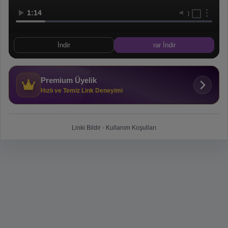
1:14
İndir
rar İndir
Premium Üyelik
Hızlı ve Temiz Link Deneyimi
Linki Bildir
-
Kullanım Koşulları