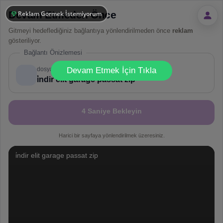
Devam Etmeden Önce
Reklam Görmek İstemiyorum
Gitmeyi hedeflediğiniz bağlantıya yönlendirilmeden önce
reklam
gösteriliyor.
Bağlantı Önizlemesi
!
Not valid!
dosya.co
Devam Etmek İçin Tıkla
i̇ndir elit garage passat zip
4 Saniye Bekleyin
Harici bir sayfaya yönlendirilmek üzeresiniz.
i̇ndir elit garage passat zip