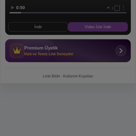
0:50
İndir
Video İzle İndir
Premium Üyelik
Hızlı ve Temiz Link Deneyimi
Linki Bildir
-
Kullanım Koşulları