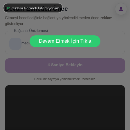
Devam Etmeden Önce
Reklam Görmek İstemiyorum
Gitmeyi hedeflediğiniz bağlantıya yönlendirilmeden önce
reklam
gösteriliyor.
Bağlantı Önizlemesi
!
Not valid!
Devam Etmek İçin Tıkla
mediafire.com
Dosya
4 Saniye Bekleyin
Harici bir sayfaya yönlendirilmek üzeresiniz.