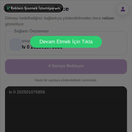
Devam Etmeden Önce
Reklam Görmek İstemiyorum
Gitmeyi hedeflediğiniz bağlantıya yönlendirilmeden önce
reklam
gösteriliyor.
Bağlantı Önizlemesi
!
Not valid!
iplayerhls.com
Devam Etmek İçin Tıkla
lv 0 202501075856
4 Saniye Bekleyin
Harici bir sayfaya yönlendirilmek üzeresiniz.
lv 0 202501075856