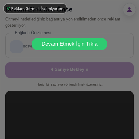
Devam Etmeden Önce
Reklam Görmek İstemiyorum
Gitmeyi hedeflediğiniz bağlantıya yönlendirilmeden önce
reklam
gösteriliyor.
Bağlantı Önizlemesi
!
Not valid!
Devam Etmek İçin Tıkla
dosya.co
4 Saniye Bekleyin
Harici bir sayfaya yönlendirilmek üzeresiniz.